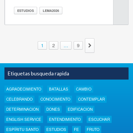
ESTUDIOS
LEMA2026
1
2
…
9
Etiquetas busqueda rapida
AGRADECIMIENTO
BATALLAS
CAMBIO
CELEBRANDO
CONOCIMIENTO
CONTEMPLAR
DETERMINACION
DONES
EDIFICACION
ENGLISH SERVICE
ENTENDIMIENTO
ESCUCHAR
ESPÍRITU SANTO
ESTUDIOS
FE
FRUTO