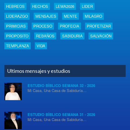
HEBREOS
HECHOS
LEMA2026
LIDER
LIDERAZGO
MENSAJES
MENTE
MILAGRO
PRIMICIAS
PROCESO
PROFECIA
PROFETIZAR
PROPOSITO
REBAÑOS
SABIDURIA
SALVACIÓN
TEMPLANZA
VIDA
Ultimos mensajes y estudios
ESTUDIO BÍBLICO SEMANA 32 - 2026
Mi Casa, Una Casa de Sabiduría…
ESTUDIO BÍBLICO SEMANA 31 - 2026
Mi Casa, Una Casa de Sabiduría…