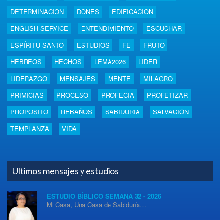
DETERMINACION
DONES
EDIFICACION
ENGLISH SERVICE
ENTENDIMIENTO
ESCUCHAR
ESPÍRITU SANTO
ESTUDIOS
FE
FRUTO
HEBREOS
HECHOS
LEMA2026
LIDER
LIDERAZGO
MENSAJES
MENTE
MILAGRO
PRIMICIAS
PROCESO
PROFECIA
PROFETIZAR
PROPOSITO
REBAÑOS
SABIDURIA
SALVACIÓN
TEMPLANZA
VIDA
Ultimos mensajes y estudios
ESTUDIO BÍBLICO SEMANA 32 - 2026
Mi Casa, Una Casa de Sabiduría…