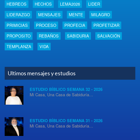
HEBREOS
HECHOS
LEMA2026
LIDER
LIDERAZGO
MENSAJES
MENTE
MILAGRO
PRIMICIAS
PROCESO
PROFECIA
PROFETIZAR
PROPOSITO
REBAÑOS
SABIDURIA
SALVACIÓN
TEMPLANZA
VIDA
Ultimos mensajes y estudios
ESTUDIO BÍBLICO SEMANA 32 - 2026
Mi Casa, Una Casa de Sabiduría…
ESTUDIO BÍBLICO SEMANA 31 - 2026
Mi Casa, Una Casa de Sabiduría…