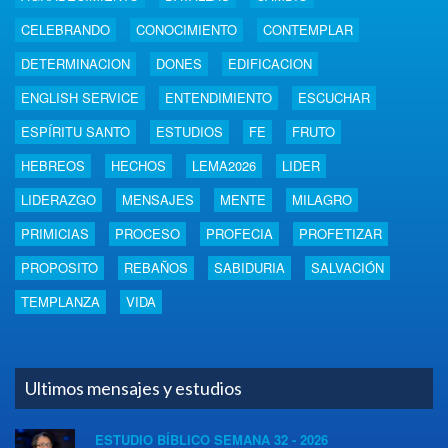
CELEBRANDO
CONOCIMIENTO
CONTEMPLAR
DETERMINACION
DONES
EDIFICACION
ENGLISH SERVICE
ENTENDIMIENTO
ESCUCHAR
ESPÍRITU SANTO
ESTUDIOS
FE
FRUTO
HEBREOS
HECHOS
LEMA2026
LIDER
LIDERAZGO
MENSAJES
MENTE
MILAGRO
PRIMICIAS
PROCESO
PROFECIA
PROFETIZAR
PROPOSITO
REBAÑOS
SABIDURIA
SALVACIÓN
TEMPLANZA
VIDA
Ultimos mensajes y estudios
ESTUDIO BÍBLICO SEMANA 32 - 2026