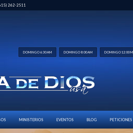
 (615) 262-2511
DOMINGO 6:30 AM
DOMINGO 8:00 AM
DOMINGO 12:00 
ERARSE EMPIEZA POR DE
SOS
MINISTERIOS
EVENTOS
BLOG
PETICIONES