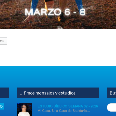
JOR
Ultimos mensajes y estudios
Bu
Searc
ESTUDIO BÍBLICO SEMANA 32 - 2026
IO
Mi Casa, Una Casa de Sabiduría…
for: