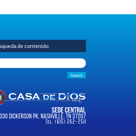
squeda de contenido
h