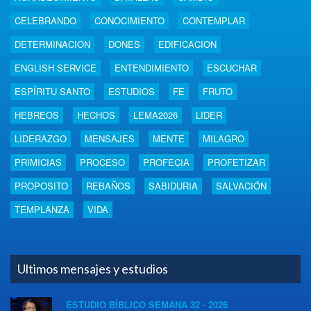
CELEBRANDO
CONOCIMIENTO
CONTEMPLAR
DETERMINACION
DONES
EDIFICACION
ENGLISH SERVICE
ENTENDIMIENTO
ESCUCHAR
ESPÍRITU SANTO
ESTUDIOS
FE
FRUTO
HEBREOS
HECHOS
LEMA2026
LIDER
LIDERAZGO
MENSAJES
MENTE
MILAGRO
PRIMICIAS
PROCESO
PROFECIA
PROFETIZAR
PROPOSITO
REBAÑOS
SABIDURIA
SALVACIÓN
TEMPLANZA
VIDA
Ultimos mensajes y estudios
ESTUDIO BÍBLICO SEMANA 32 - 2026