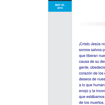
MAY 25,
2015
¡Cristo Jesús n
somos salvos po
que liberan nue
causa de su des
gente, obedecie
corazón de los 
deseos de nuest
a lo que human
enojo y la inco
que estábamos 
de los muertos.