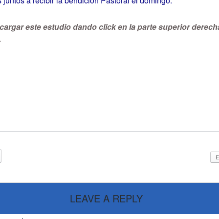
 juntos a recibir la bendición Pastoral el domingo.
argar este estudio dando click en la parte superior derech
.
E
LEAVE A REPLY