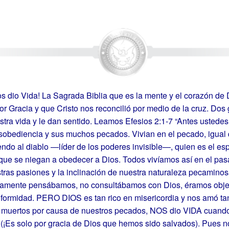
os dio Vida! La Sagrada Biblia que es la mente y el corazón de
r Gracia y que Cristo nos reconcilió por medio de la cruz. Dos 
stra vida y le dan sentido. Leamos Efesios 2:1-7 “Antes ustede
obediencia y sus muchos pecados. Vivian en el pecado, igual q
ndo al diablo —líder de los poderes invisible—, quien es el espí
que se niegan a obedecer a Dios. Todos vivíamos así en el pas
ras pasiones y la inclinación de nuestra naturaleza pecamino
amente pensábamos, no consultábamos con Dios, éramos objet
nformidad. PERO DIOS es tan rico en misericordia y nos amó ta
muertos por causa de nuestros pecados, NOS dio VIDA cuand
 (¡Es solo por gracia de Dios que hemos sido salvados). Pues n