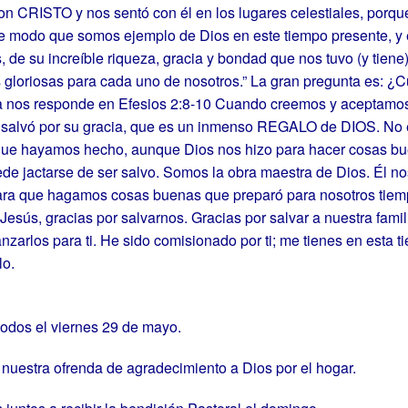
on CRISTO y nos sentó con él en los lugares celestiales, porq
e modo que somos ejemplo de Dios en este tiempo presente, y en
 de su increíble riqueza, gracia y bondad que nos tuvo (y tiene
gloriosas para cada uno de nosotros.” La gran pregunta es: ¿
a nos responde en Efesios 2:8-10 Cuando creemos y aceptamos 
salvó por su gracia, que es un inmenso REGALO de DIOS. No e
ue hayamos hecho, aunque Dios nos hizo para hacer cosas bu
de jactarse de ser salvo. Somos la obra maestra de Dios. Él n
para que hagamos cosas buenas que preparó para nosotros tiemp
esús, gracias por salvarnos. Gracias por salvar a nuestra famil
zarlos para ti. He sido comisionado por ti; me tienes en esta tie
o.
 todos el viernes 29 de mayo.
nuestra ofrenda de agradecimiento a Dios por el hogar.